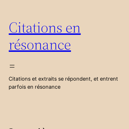
Aller
au
Citations en
contenu
résonance
Citations et extraits se répondent, et entrent
parfois en résonance