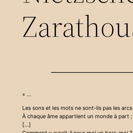
Zarathou
« …
Les sons et les mots ne sont-ils pas les arcs-
À chaque âme appartient un monde à part ;
[…]
Comment y aurait-il pour moi un hors-moi ? I