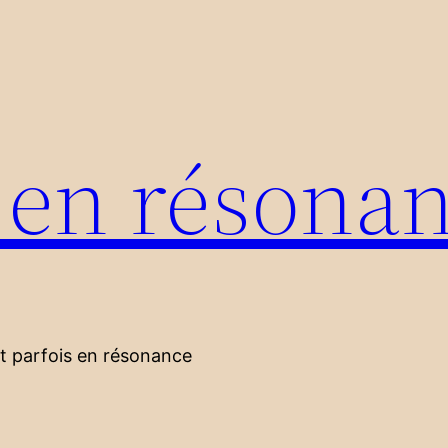
s en résona
nt parfois en résonance