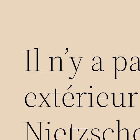
Il n’y a 
extérieur
Nietzsche