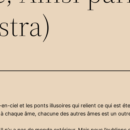
stra)
en-ciel et les ponts illusoires qui relient ce qui est é
 à chaque âme, chacune des autres âmes est un out
l n’y a pas de monde extérieur. Mais nous l’oublions dè