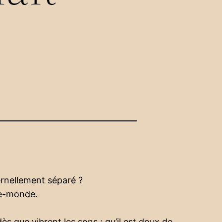
ternellement séparé ?
re-monde.
s que vibrent les sons ; qu’il est doux de