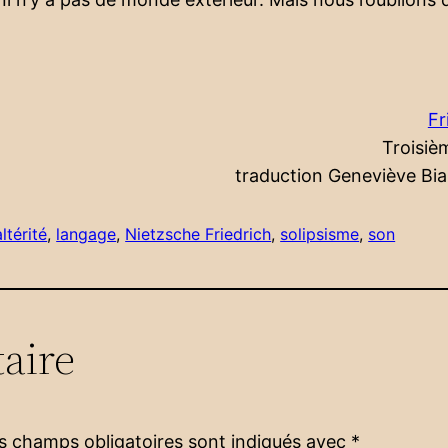
Fr
Troisiè
traduction Geneviève Bi
altérité
, 
langage
, 
Nietzsche Friedrich
, 
solipsisme
, 
son
aire
s champs obligatoires sont indiqués avec
*