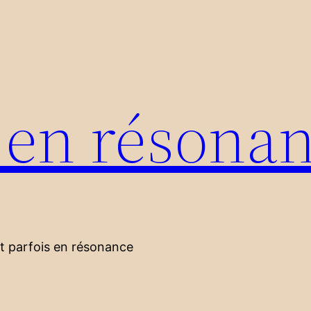
s en résona
nt parfois en résonance