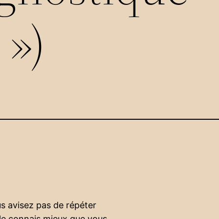
 »)
us avisez pas de répéter
le connais mieux que vous.