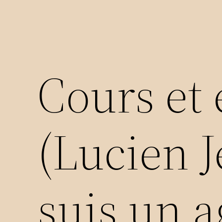
Cours et
(Lucien J
suis un 