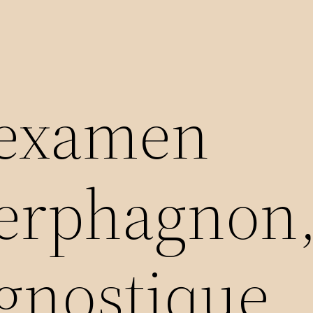
 examen
erphagnon,
agnostique