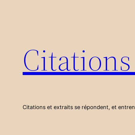
Aller
au
contenu
Citation
Citations et extraits se répondent, et entre