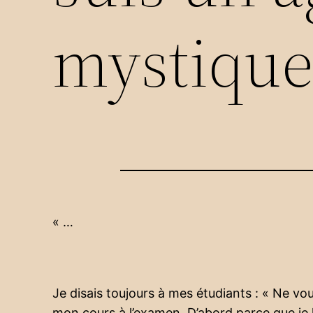
mystique
« …
Je disais toujours à mes étudiants : « Ne vo
mon cours à l’examen. D’abord parce que je 