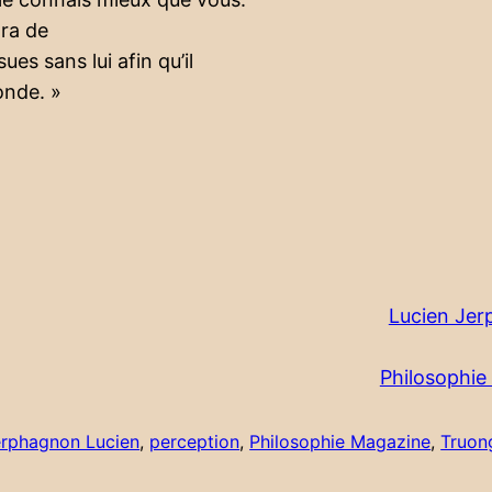
tra de
es sans lui afin qu’il
onde. »
Lucien Je
Philosophie
erphagnon Lucien
, 
perception
, 
Philosophie Magazine
, 
Truon