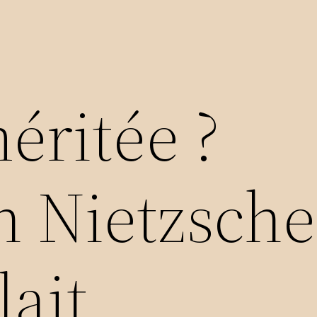
éritée ?
h Nietzsche
lait