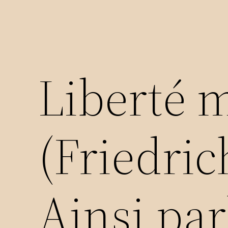
Liberté m
(Friedric
Ainsi par