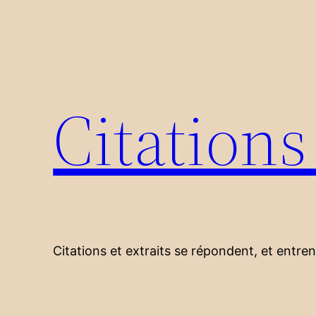
Aller
au
contenu
Citation
Citations et extraits se répondent, et entre