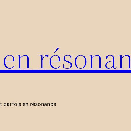
s en résona
nt parfois en résonance