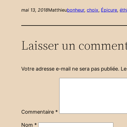
mai 13, 2018
Matthieu
bonheur
, 
choix
, 
Épicure
, 
éth
Laisser un comment
Votre adresse e-mail ne sera pas publiée.
Le
Commentaire
*
Nom
*