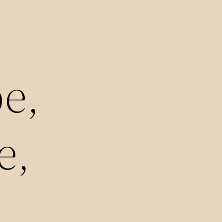
pe,
e,