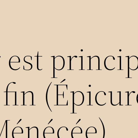
r est princi
 fin (Épicur
 Ménécée)