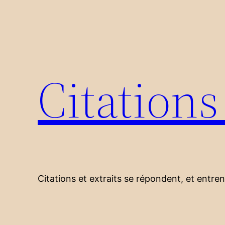
Aller
au
contenu
Citation
Citations et extraits se répondent, et entre