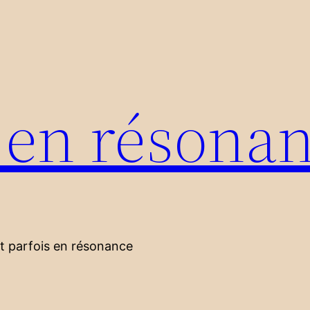
s en résona
nt parfois en résonance