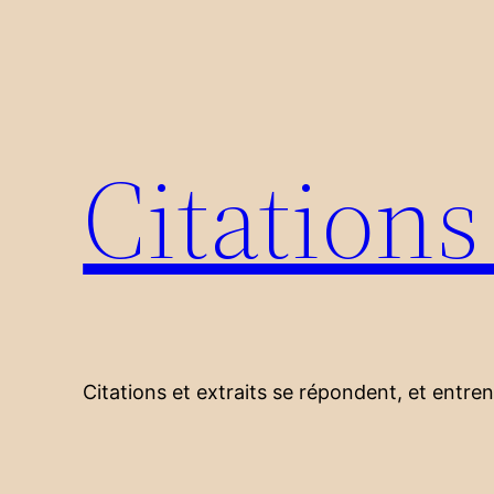
Aller
au
contenu
Citation
Citations et extraits se répondent, et entre