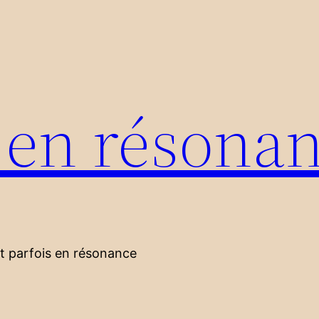
s en résona
nt parfois en résonance