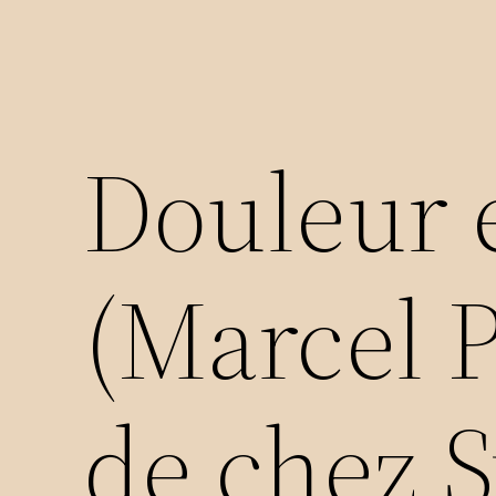
Douleur 
(Marcel P
de chez 