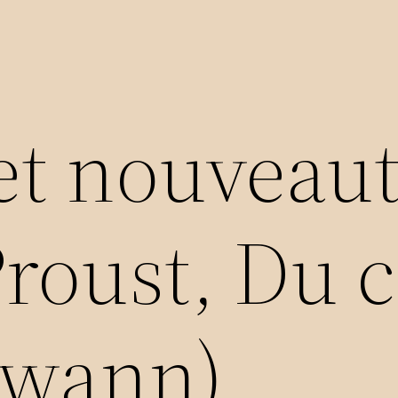
et nouveau
roust, Du 
Swann)