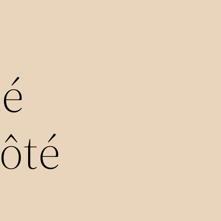
té
côté