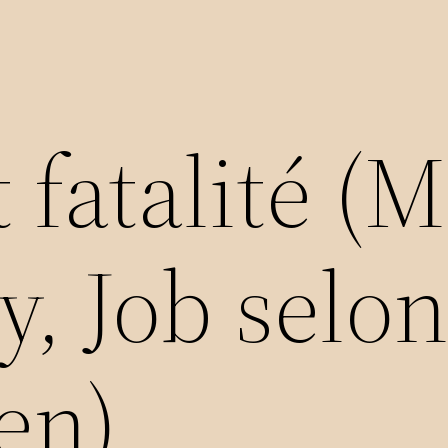
 fatalité (
, Job selon
en)