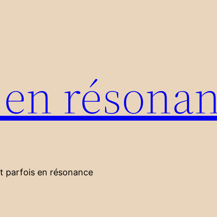
s en résona
nt parfois en résonance