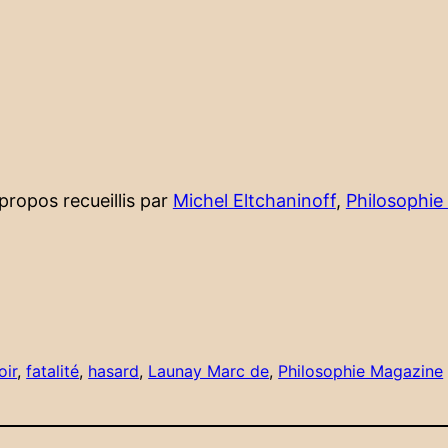
propos recueillis par
Michel Eltchaninoff
,
Philosophie
oir
, 
fatalité
, 
hasard
, 
Launay Marc de
, 
Philosophie Magazine