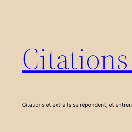
Aller
au
contenu
Citation
Citations et extraits se répondent, et entre