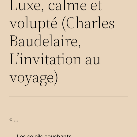
Luxe, calme et
volupté (Charles
Baudelaire,
L’invitation au
voyage)
« …
Les soleils couchants