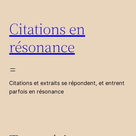
Aller
au
Citations en
contenu
résonance
Citations et extraits se répondent, et entrent
parfois en résonance