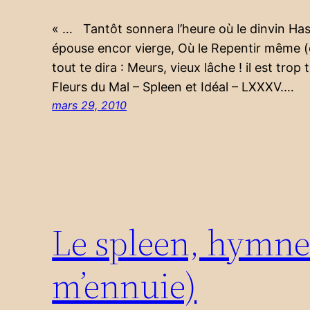
« … Tantôt sonnera l’heure où le dinvin Has
épouse encor vierge, Où le Repentir même (o
tout te dira : Meurs, vieux lâche ! il est trop
Fleurs du Mal – Spleen et Idéal – LXXXV.…
mars 29, 2010
Le spleen, hymne 
m’ennuie)