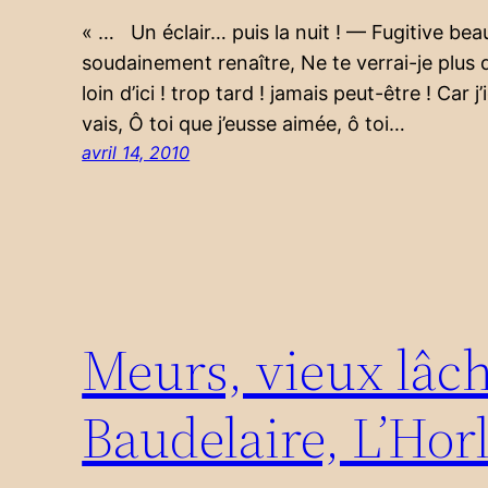
« … Un éclair… puis la nuit ! — Fugitive beau
soudainement renaître, Ne te verrai-je plus qu
loin d’ici ! trop tard ! jamais peut-être ! Car j
vais, Ô toi que j’eusse aimée, ô toi…
avril 14, 2010
Meurs, vieux lâche 
Baudelaire, L’Hor