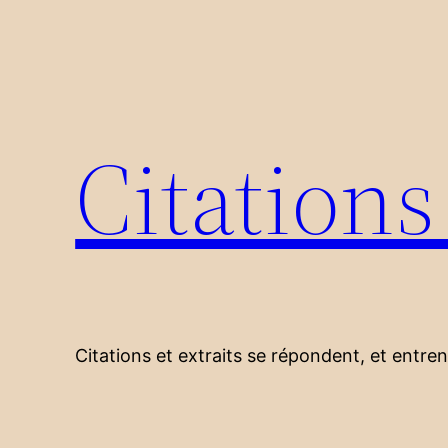
Aller
au
contenu
Citation
Citations et extraits se répondent, et entre