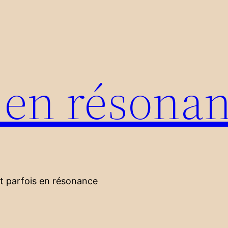
s en résona
nt parfois en résonance