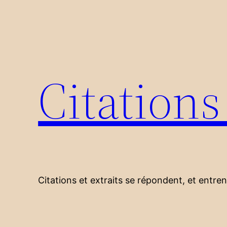
Aller
au
contenu
Citation
Citations et extraits se répondent, et entre