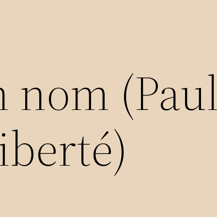
on nom (Pau
iberté)