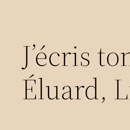
J’écris t
Éluard, L