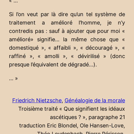
« …
Si l’on veut par là dire qu’un tel système de
traitement a amélioré l’homme, je n’y
contredis pas : sauf à ajouter que pour moi «
amélioré» signifie… la même chose que «
domestiqué », « affaibli », « découragé », «
raffiné », « amolli », « dévirilisé » (donc
presque l’équivalent de dégradé…).
… »
Friedrich Nietzsche
,
Généalogie de la morale
Troisième traité « Que signifient les idéaux
ascétiques ? », paragraphe 21
traduction Eric Blondel, Ole Hansen-Love,
Théo Leydenbach, Pierre Périsson,