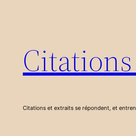
Aller
au
contenu
Citation
Citations et extraits se répondent, et entre