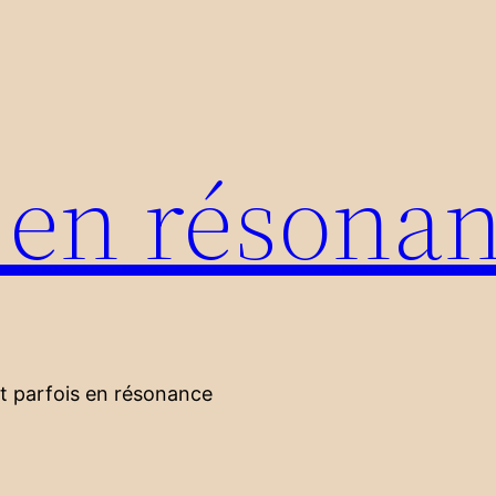
s en résona
nt parfois en résonance