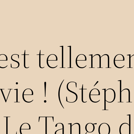
est telleme
vie ! (Stép
 Le Tango 