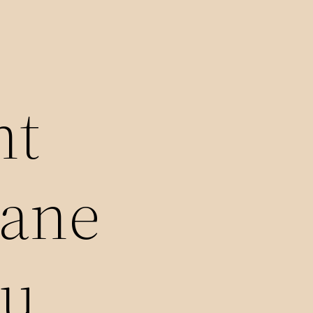
nt
hane
du